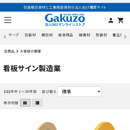
包装梱包資材と工業用副資材の法人向け購買サイト
person
shopping_cart
テープ
包装材
梱包材
結束用品
緩衝材
防振材
養生用品
全商品
お客様の業種
看板サイン製造業
111
件中 1〜30件目
並び替え
表示切替