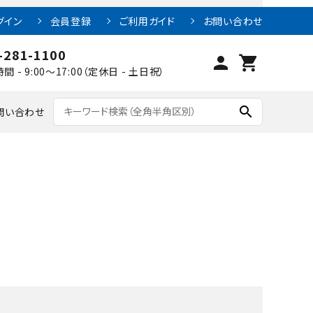
グイン
会員登録
ご利用ガイド
お問い合わせ
-281-1100
person
shopping_cart
間 - 9:00～17:00（定休日 - 土日祝）
search
問い合わせ
結束用品
川上産業
家具木材製造業
ラベル
日東電工
プラスチック加工業
安全衛生製品
表面処理塗装業
その他
福祉用具レンタル業