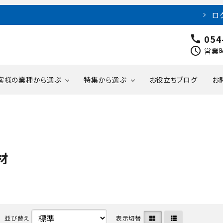
ロ
054
call
schedule
営業時
客様の業種から選ぶ
特集から選ぶ
お役立ちブログ
お
材
ープ
業
DGs対応環境配慮
梱包材
信越工業
食料品製造業
在庫処分セール
材
化学工業
業
養生用品
積水樹脂
医薬品製造業
材
剤
工業
電子器具製造業
研磨材
ストラパック
看板サイン製造業
症対策製品
輸送業
建築用製品
卸小売業
並び替え
表示切替