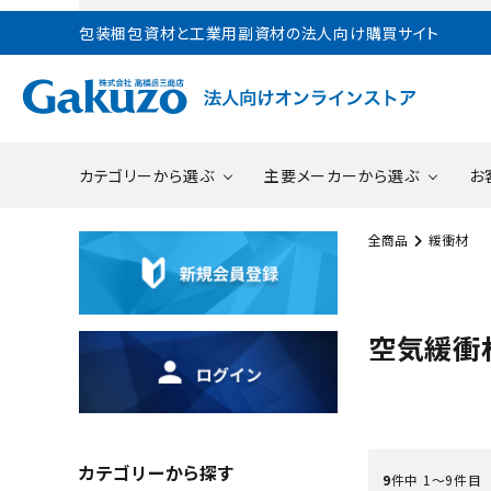
包装梱包資材と工業用副資材の法人向け購買サイト
カテゴリーから選ぶ
主要メーカーから選ぶ
お
全商品
緩衝材
テープ
スリーエムジャパン
農業
熱中症対策製品
包装
菊水テ
建設
S
緩衝材
酒井化学工業
パルプ製紙業
防振
積水
印刷
空気緩衝
包装機械
ニチバン
鉄鋼金属加工業
接着
福助
機械
作業負荷軽減用品
その他製造業
熱中
梱包
カテゴリーから探す
9
件中 1〜9件目