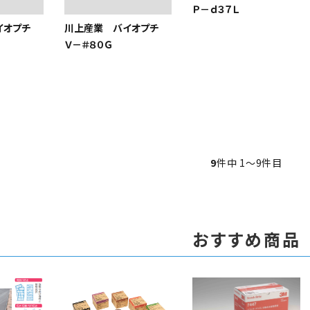
Ｐ－ｄ３７Ｌ
イオプチ
川上産業 バイオプチ
Ｖ－＃８０Ｇ
9
件中 1〜9件目
おすすめ商品