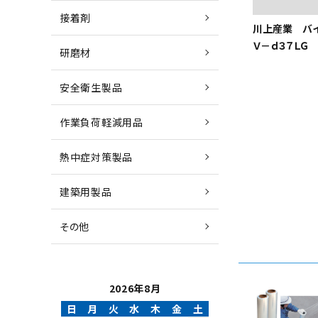
接着剤
川上産業 バ
Ｖ－ｄ３７ＬＧ
研磨材
安全衛生製品
作業負荷軽減用品
熱中症対策製品
建築用製品
その他
2026年8月
日
月
火
水
木
金
土