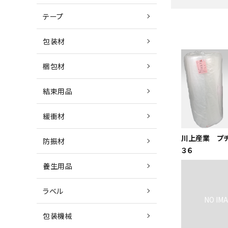
テープ
包装材
梱包材
結束用品
緩衝材
川上産業 プ
防振材
３６
養生用品
ラベル
包装機械