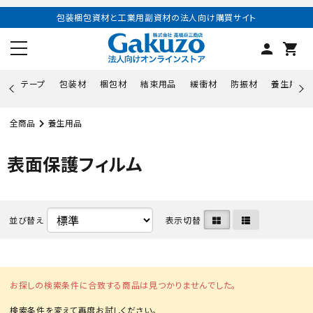
包装梱包資材と工業用副資材の法人向け購買サイト
person
shopping_cart
テープ
包装材
梱包材
結束用品
緩衝材
防振材
養生用品
全商品
養生用品
表面保護フィルム
並び替え
表示切替
お探しの検索条件に合致する商品は見つかりませんでした。