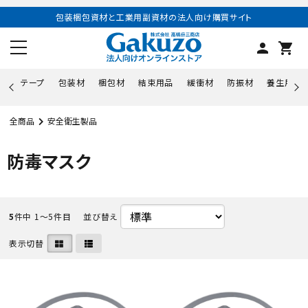
包装梱包資材と工業用副資材の法人向け購買サイト
person
shopping_cart
テープ
包装材
梱包材
結束用品
緩衝材
防振材
養生用品
全商品
安全衛生製品
防毒マスク
5
件中 1〜5件目
並び替え
表示切替