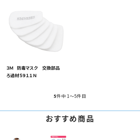
３Ｍ 防毒マスク 交換部品
ろ過材５９１１Ｎ
5
件中 1〜5件目
おすすめ商品