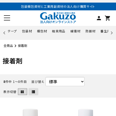
包装梱包資材と工業用副資材の法人向け購買サイト
person
shopping_cart
テープ
包装材
梱包材
結束用品
緩衝材
防振材
養生用品
全商品
接着剤
接着剤
8
件中 1〜8件目
並び替え
表示切替