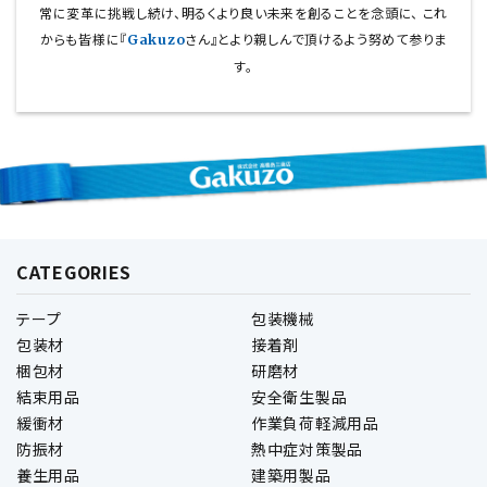
常に変革に挑戦し続け、明るくより良い未来を創ることを念頭に、
これ
からも皆様に『
さん』とより親しんで頂けるよう努めて参りま
Gakuzo
す。
CATEGORIES
テープ
包装機械
包装材
接着剤
梱包材
研磨材
結束用品
安全衛生製品
緩衝材
作業負荷軽減用品
防振材
熱中症対策製品
養生用品
建築用製品