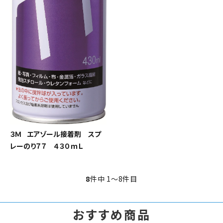
３Ｍ エアゾール接着剤 スプ
レーのり７７ ４３０ｍＬ
8
件中 1〜8件目
おすすめ商品