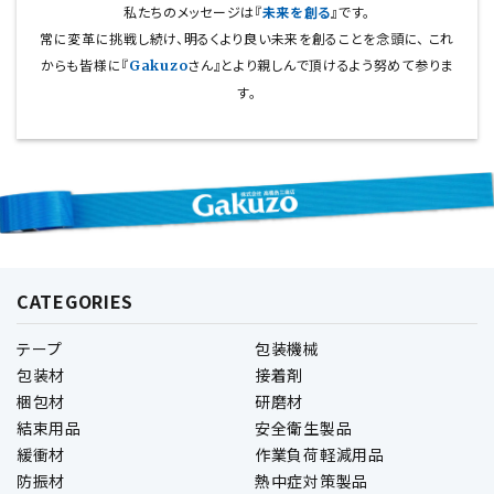
私たちのメッセージは『
未来を創る
』です。
常に変革に挑戦し続け、明るくより良い未来を創ることを念頭に、
これ
からも皆様に『
さん』とより親しんで頂けるよう努めて参りま
Gakuzo
す。
CATEGORIES
テープ
包装機械
包装材
接着剤
梱包材
研磨材
結束用品
安全衛生製品
緩衝材
作業負荷軽減用品
防振材
熱中症対策製品