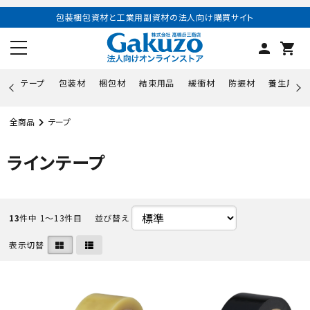
包装梱包資材と工業用副資材の法人向け購買サイト
person
shopping_cart
テープ
包装材
梱包材
結束用品
緩衝材
防振材
養生用品
全商品
テープ
ラインテープ
13
件中 1〜13件目
並び替え
表示切替