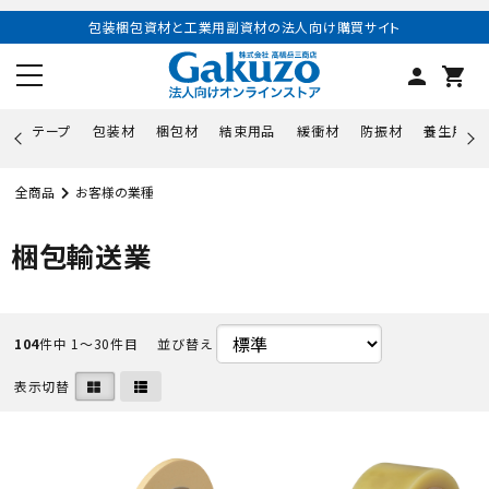
包装梱包資材と工業用副資材の法人向け購買サイト
person
shopping_cart
テープ
包装材
梱包材
結束用品
緩衝材
防振材
養生用品
全商品
お客様の業種
梱包輸送業
104
件中 1〜30件目
並び替え
表示切替