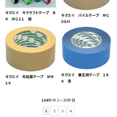
キクスイ キクラフトテープ Ｂ
キクスイ パイルテープ №１
Ｋ №１１１ 橙
０８Ｈ
キクスイ 養生用テープ １６
キクスイ 布粘着テープ №９
４ 青
１４
104
件中 1〜30件目
1
2
3
4